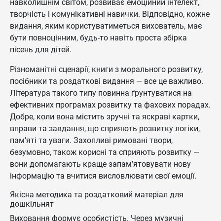
навколишнім світом, розвиває емоційний інтелект,
творчість і комунікативні навички. Відповідно, кожне
видання, яким користуватиметься вихователь, має
бути повноцінним, будь-то навіть проста збірка
пісень для дітей.
Різноманітні сценарії, книги з морального розвитку,
посібники та роздаткові видання — все це важливо.
Література такого типу повинна ґрунтуватися на
ефективних програмах розвитку та фахових порадах.
Добре, коли вона містить зручні та яскраві картки,
вправи та завдання, що сприяють розвитку логіки,
пам’яті та уваги. Захопливі римовані твори,
безумовно, також корисні та сприяють розвитку —
вони допомагають краще запам’ятовувати нову
інформацію та вчитися висловлювати свої емоції.
Якісна методика та роздатковий матеріал для
дошкільнят
Виховання формує особистість. Через музичні