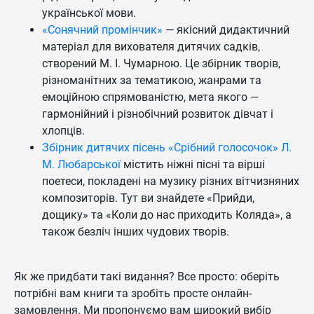
української мови.
«Сонячний промінчик»
— якісний дидактичний
матеріал для вихователя дитячих садків,
створений М. І. Чумарною. Це збірник творів,
різноманітних за тематикою, жанрами та
емоційною спрямованістю, мета якого —
гармонійний і різнобічний розвиток дівчат і
хлопців.
Збірник дитячих пісень «Срібний голосочок» Л.
М. Любарської
містить ніжні пісні та вірші
поетеси, покладені на музику різних вітчизняних
композиторів. Тут ви знайдете «Прийди,
дощику» та «Коли до нас приходить Коляда», а
також безліч інших чудових творів.
Як же придбати такі видання? Все просто: оберіть
потрібні вам книги та зробіть просте онлайн-
замовлення. Ми пропонуємо вам широкий вибір