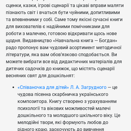
сценки, казки, ігрові сценарії та цікаві вправи маляти
пізнають світ і вчаться бути чуйними, допитливими
та впевненими у собі. Саме тому якісні сучасні книги
для вихователів є надійними помічниками для
роботи з малечею, готовою відкривати щось нове
щодня. Видавництво «Навчальна книга — Богдан»
радо пропонує вам чудовий асортимент методичної
літератури, яка вам обов’язково сподобається. Ви
можете вибрати все від дидактичних матеріалів для
дитячих садочків до книжок, що містять сценарії
весняних свят для дошкільнят:
«Співаночка для дітей» Л. А. Загрудного
— це
чудова пісенна скарбничка українського
композитора. Книгу створено з урахуванням
психології та вікових можливостей малечі
дошкільного та молодшого шкільного віку. Це
мелодійні твори, які формують любов до
рідного краю, заохочують до вивчення