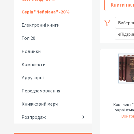
Книги на
Серія "Чейзіана" -20%
Виберіт
Електронні книги
єПідтри
Топ 20
Новинки
Комплекти
У друкарні
Передзамовлення
Книжковий мерч
Комплект "
українськ
Войтов
Розпродаж