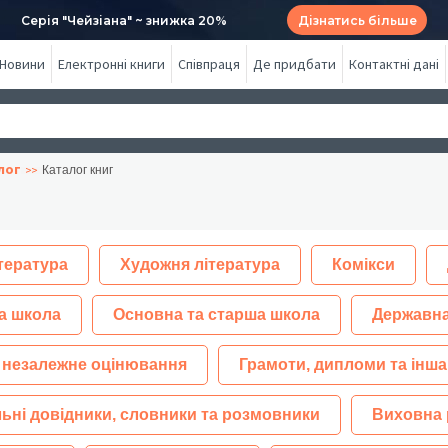
Серія "Чейзіана" ~ знижка 20%
Дізнатись більше
Новини
Електронні книги
Співпраця
Де придбати
Контактні дані
лог
Каталог книг
тература
Художня література
Комікси
а школа
Основна та старша школа
Державна
 незалежне оцінювання
Грамоти, дипломи та інша
ьні довідники, словники та розмовники
Виховна 