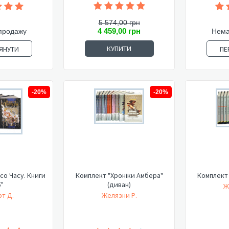
5 574,00 грн
4 459,00 грн
продажу
Нема
КУПИТИ
ЯНУТИ
ПЕ
-20%
-20%
со Часу. Книги
Комплект "Хроніки Амбера"
Комплект 
5"
(диван)
Ж
т Д.
Желязни Р.