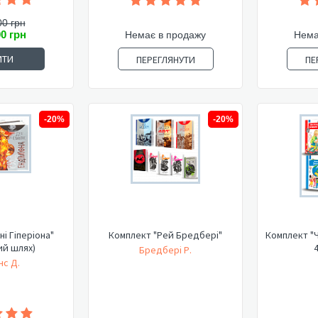
00 грн
00 грн
Немає в продажу
Нема
ИТИ
ПЕРЕГЛЯНУТИ
ПЕ
-20%
-20%
ні Гіперіона"
Комплект "Рей Бредбері"
Комплект "Ч
ий шлях)
4
Бредбері Р.
нс Д.