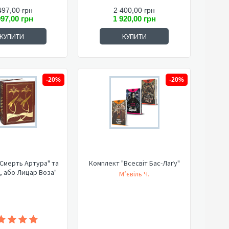
497,00 грн
2 400,00 грн
997,00 грн
1 920,00 грн
КУПИТИ
КУПИТИ
-20%
-20%
Смерть Артура" та
Комплект "Всесвіт Бас-Лаґу"
, або Лицар Воза"
М’євіль Ч.