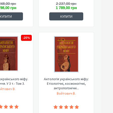
248,00 грн
2 237,00 грн
798,00 грн
1 789,00 грн
КУПИТИ
КУПИТИ
-20%
українського міфу.
Антологія українського міфу:
чя. У 3 т.- Том 3.
Етіологічні, космоногічні,
антропогонічні...
йтович В.
Войтович В.