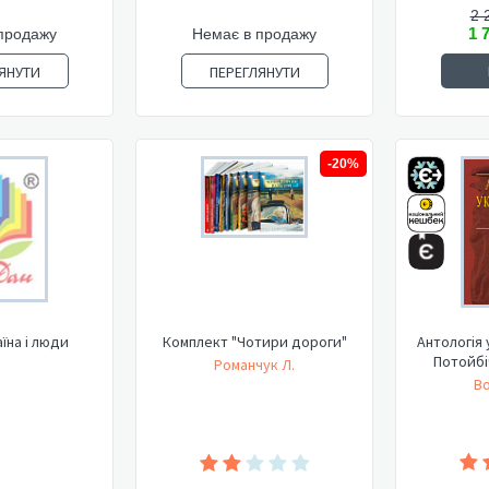
2 
1 
продажу
Немає в продажу
ЯНУТИ
ПЕРЕГЛЯНУТИ
-20%
аїна і люди
Комплект "Чотири дороги"
Антологія 
Потойбіч
Романчук Л.
Во