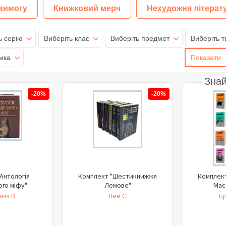
 вимогу
Книжковий мерч
Нехудожня літерат
ь серію
Виберіть клас
Виберіть предмет
Виберіть т
мка
Показати
Зна
-20%
-20%
Антологія
Комплект "Шестикнижжя
Комплект
ого міфу"
Лемове"
Має
ич В.
Лем С.
Бр