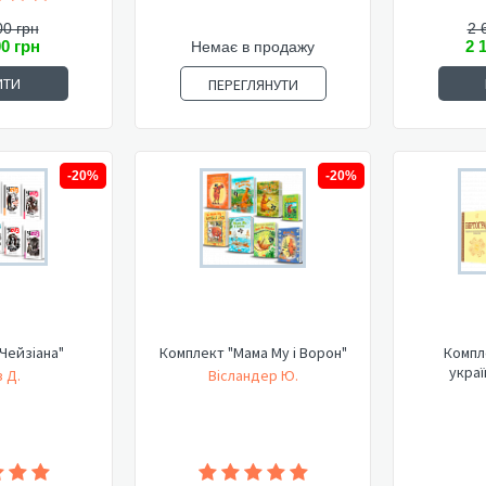
00 грн
2 
00 грн
2 
Немає в продажу
ИТИ
ПЕРЕГЛЯНУТИ
-20%
-20%
Чейзіана"
Комплект "Мама Му і Ворон"
Компл
украї
 Д.
Вісландер Ю.