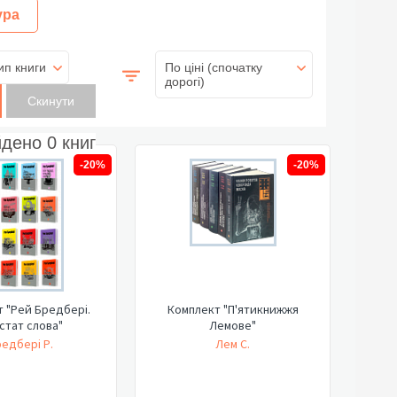
ура
ип книги
По ціні (спочатку
дорогі)
йдено
0
книг
-20%
-20%
 "Рей Бредбері.
Комплект "П'ятикнижжя
стат слова"
Лемове"
едбері Р.
Лем С.