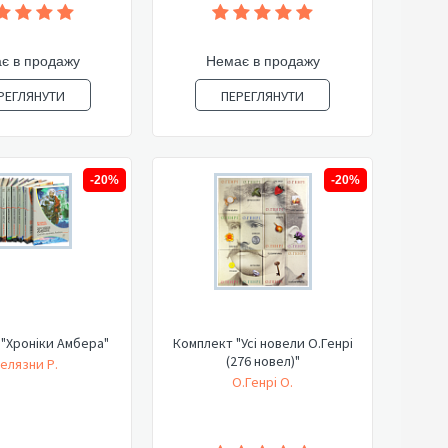
є в продажу
Немає в продажу
РЕГЛЯНУТИ
ПЕРЕГЛЯНУТИ
-20%
-20%
"Хроніки Амбера"
Комплект "Усі новели О.Генрі
(276 новел)"
елязни Р.
О.Генрі О.