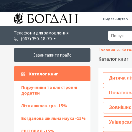
Видавництво
Телефони для замовлення:
(067) 350-18-70
Головна
Ката
Завантажити прайс
Каталог книг
Каталог книг
Дитяча лі
Підручники та електронні
додатки
Початков
Літня школа-гра -15%
Зовнішнє
Богданова шкільна наука -15%
Універсал
СВІТОВИД -15%