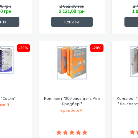
00 грн
2 652,00 грн
2 
00 грн
2 121,00 грн
1 
ИТИ
КУПИТИ
-20%
-20%
 "Софія"
Комплект "200 оповідань Рея
Комплект "
Бредбері"
"Ланселот
ук Л.
Бредбері Р.