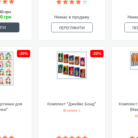
00 грн
00 грн
Немає в продажу
Нема
ИТИ
ПЕРЕГЛЯНУТИ
ПЕ
-20%
-20%
артинки для
Комплект "Джеймс Бонд"
Комплект 
нки"
(Має
Флемінг І.
Ж