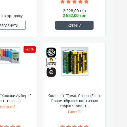
3 228,00 грн
2 582,00 грн
є в продажу
КУПИТИ
РЕГЛЯНУТИ
-20%
"Хроніки Амбера"
Комплект "Томас Стернз Еліот.
стат слова)
Повне зібрання поетичних
творів : комент...
елязни Р.
Еліот Т.