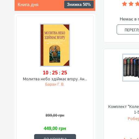
Книга дня
Знижка 50%
Немає в 
ПЕРЕГЛ
10
:
25
:
24
Молитва небо здіймає вгору. Ан...
Баран Г. В.
Комплект "Коле
1-
899,00 грн
Робер
449,00 грн