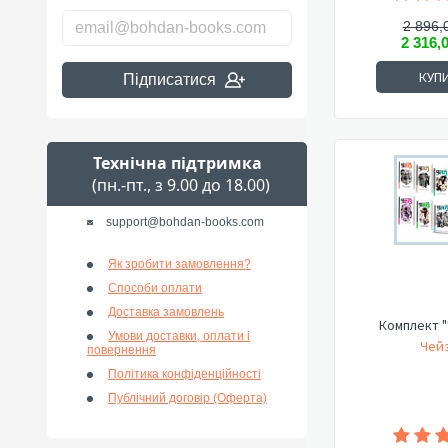
2 896,
2 316,
КУП
Підписатися
Технічна підтримка
(пн.-пт., з 9.00 до 18.00)
support@bohdan-books.com
Як зробити замовлення?
Способи оплати
Доставка замовлень
Комплект "
Умови доставки, оплати і
Чейз
повернення
Політика конфіденційності
Публічний договір (Оферта)