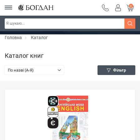
0
Серія "Чейзіана" ~ знижка 20%
Дізнатись більше
Головна
Каталог
Каталог книг
По назві (A-Я)
Фільтр