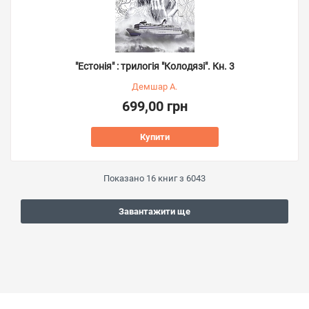
"Естонія" : трилогія "Колодязі". Кн. 3
Демшар А.
699,00 грн
Купити
Показано
16
книг з
6043
Завантажити ще