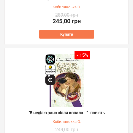
Кобилянська О.
289,00 грн
245,00 грн
Купити
- 15%
"В неділю рано зілля копала..." : повість
Кобилянська О.
249,00 грн