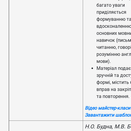
багато уваги
приділяється
формуванню т
вдосконаленн
основних мовн
навичок (письм
читанню, говор
розумінню англ
мови).
Матеріал подає
зручній та дост
формі, містить
вправ на закрі
та повторення.
Відео майстер-класи
Завантажити шабло
Н.О. Будна, М.В. 