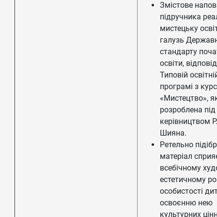
Змістове напо
підручника реа
мистецьку осві
галузь Держав
стандарту поча
освіти, відпові
Типовій освітні
програмі з кур
«Мистецтво», я
розроблена під
керівництвом Р.
Шияна.
Ретельно підіб
матеріал сприя
всебічному худ
естетичному ро
особистості ди
освоєнню нею
культурних цінн