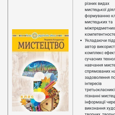
різних видах
мистецької діял
формуванню к
мистецьких та
міжпредметних
компетентносте
Укладаючи під
автор викорис
комплекс ефек
сучасних техно
навчання мисте
спрямованих н
задоволення по
інтересів
третьокласникі
пізнанні мистец
інформації чер
виконання худ
творчих, творчо