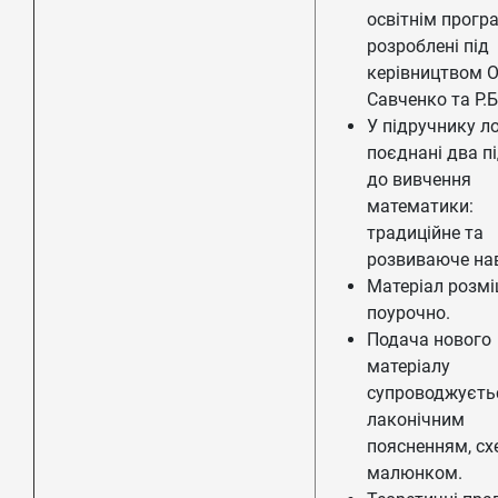
освітнім прогр
розроблені під
керівництвом О
Савченко та Р.
У підручнику л
поєднані два п
до вивчення
математики:
традиційне та
розвиваюче на
Матеріал розм
поурочно.
Подача нового
матеріалу
супроводжуєть
лаконічним
поясненням, с
малюнком.