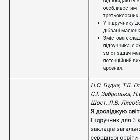
відповідають в
особливостям
третьокласникі
У підручнику д
дібрані малюнк
Змістова скла
підручника, сю
зміст задач м
потенційний ви
арсенал.
Н.О. Будна, Т.В. Г
С.Г. Заброцька, Н.
Шост, Л.В. Лисоб
Я досліджую світ
Підручник для 3 
закладів загальн
середньої освіти :