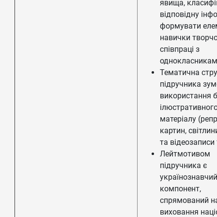
явища, класифі
відповідну інф
формувати еле
навички творчо
співпраці з
однокласникам
Тематична стр
підручника зу
використання б
ілюстративног
матеріалу (репр
картин, світлини
та відеозаписи
Лейтмотивом
підручника є
українознавчи
компонент,
спрямований н
виховання наці