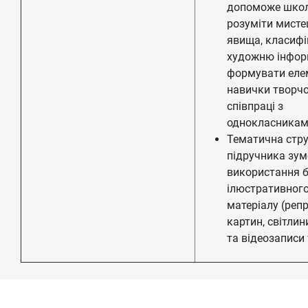
допоможе шко
розуміти мисте
явища, класифі
художню інфор
формувати еле
навички творчо
співпраці з
однокласникам
Тематична стр
підручника зу
використання б
ілюстративног
матеріалу (репр
картин, світлини
та відеозаписи