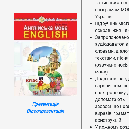
та типовим осв
програмам МО
України.
Підручник міст
яскраві живі іл
Запропоновано
аудіододаток з
словами, діало
текстами, пісн
(озвучено носі
мови).
Додаткові завд
вправи, поміще
електронному д
допомагають
Презентація
засвоєнню нови
Відеопрезентація
виразів, грама
конструкцій.
У кожному розд