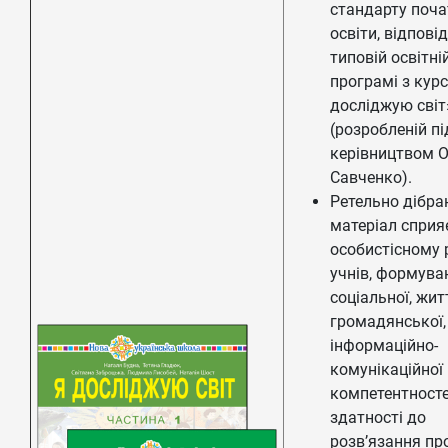
стандарту поча
освіти, відпові
типовій освітні
програмі з курс
досліджую світ
(розробленій пі
керівництвом О
Савченко).
Ретельно дібра
матеріал сприя
особистісному 
учнів, формув
соціальної, жит
громадянської,
інформаційно-
комунікаційної
компетентносте
здатності до
розв’язання пр