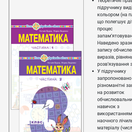
Теоретичні пра
підручнику вид
кольором (на п
що полегшує д
процес
запам’ятовуван
Наведено зраз
запису обчисле
виразів, рівнянь
розв’язування 
У підручнику
запропоновано
різноманітні з
на розвиток
обчислювальн
навичок з
використанням
наочного лічил
матеріалу (чис