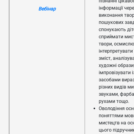
пізнанні цікавої
інформації чер
Вебінар
виконання твор
пошукових зав
спонукають діт
сприймати мис
твори, осмислю
інтерпретувати 
зміст, аналізув
художні образи
імпровізувати і
засобами вираз
різних видів м
звуками, фарба
рухами тощо.
Оволодіння ос
поняттями мов
мистецтв на ос
цього підручни