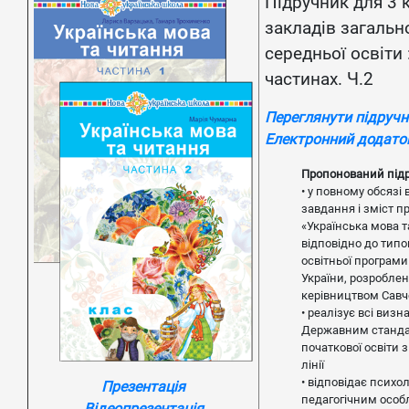
Підручник для 3 
закладів загальн
середньої освіти :
частинах. Ч.2
Переглянути підруч
Електронний додато
Пропонований під
• у повному обсязі
завдання і зміст 
«Українська мова т
відповідно до типо
освітньої програм
України, розроблен
керівництвом Савч
• реалізує всі визн
Державним станд
початкової освіти з
лінії
• відповідає психол
Презентація
педагогічним осо
Відеопрезентація