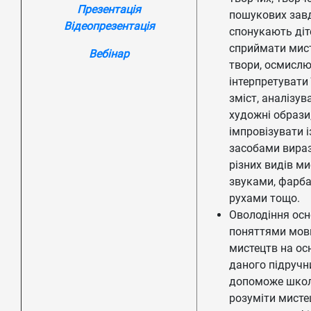
Презентація
пошукових зав
Відеопрезентація
спонукають діт
сприймати мис
Вебінар
твори, осмислю
інтерпретувати 
зміст, аналізув
художні образи
імпровізувати і
засобами вираз
різних видів м
звуками, фарба
рухами тощо.
Оволодіння ос
поняттями мов
мистецтв на ос
даного підручн
допоможе шко
розуміти мисте