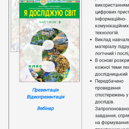
використанням
цифрових прист
інформаційно-
комунікаційних
технологій.
Виклад навчал
матеріалу підр
логічний і посл
В основі розкр
кожної теми ле
дослідницький 
Передбачено
проведення
Презентація
спостережень у
Відеопрезентація
дослідів.
Вебінар
Запропоновано
завдання, спря
на формування