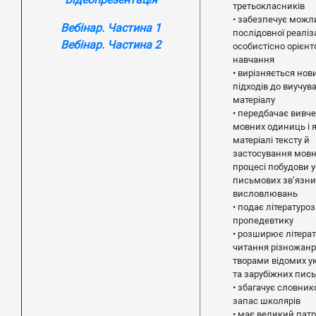
третьокласників
• забезпечує можл
Вебінар. Частина 1
послідовної реаліза
Вебінар
. Частина 2
особистісно орієнт
навчання
• вирізняється но
підходів до виучув
матеріалу
• передбачає вивч
мовних одиниць і 
матеріалі тексту й
застосування мовн
процесі побудови у
письмових зв’язни
висловлювань
• подає літературо
пропедевтику
• розширює літера
читання різножан
творами відомих у
та зарубіжних пис
• збагачує словни
запас школярів
• має великий патр