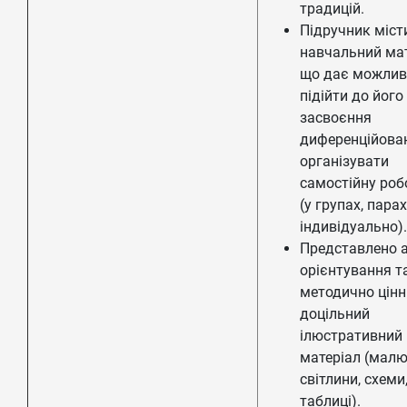
традицій.
Підручник міст
навчальний мат
що дає можлив
підійти до його
засвоєння
диференційова
організувати
самостійну роб
(у групах, парах
індивідуально).
Представлено 
орієнтування т
методично цінн
доцільний
ілюстративний
матеріал (малю
світлини, схеми
таблиці).