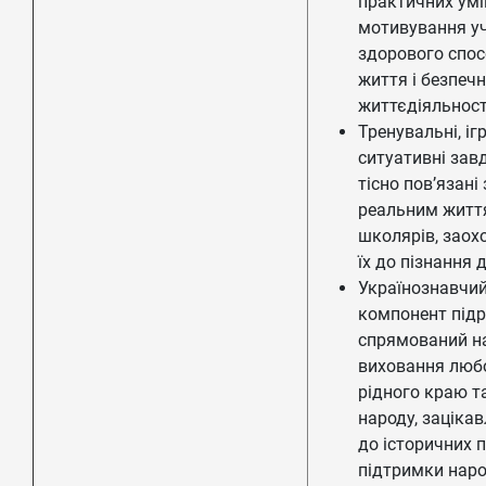
практичних умі
мотивування уч
здорового спос
життя і безпечн
життєдіяльност
Тренувальні, ігр
ситуативні зав
тісно пов’язані 
реальним житт
школярів, заох
їх до пізнання 
Українознавчи
компонент під
спрямований н
виховання любо
рідного краю т
народу, зацікав
до історичних п
підтримки нар