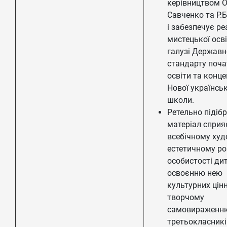
керівництвом О
Савченко та Р.Б
і забезпечує ре
мистецької осві
галузі Державн
стандарту поча
освіти та конце
Нової українськ
школи.
Ретельно підіб
матеріал сприя
всебічному худ
естетичному ро
особистості ди
освоєнню нею
культурних цінн
творчому
самовираженн
третьокласникі