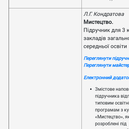
Л.Г. Кондратова
Мистецтво.
Підручник для 3 
закладів загальн
середньої освіти
Переглянути підруч
Переглянути майсте
Електронний додато
Змістове напо
підручника від
типовим освітн
програмам з ку
«Мистецтво», я
розроблені під