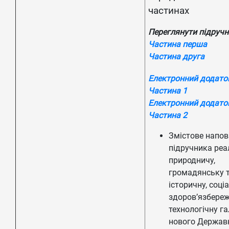
частинах
Переглянути підручн
Частина перша
Частина друга
Електронний додато
Частина 1
Електронний додато
Частина 2
Змістове напо
підручника реа
природничу,
громадянську 
історичну, соці
здоров’язбереж
технологічну га
нового Держав