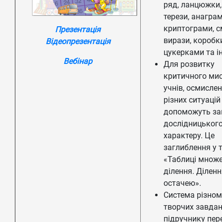
ряд, ланцюжки,
терези, анаграм
криптограми, с
Презентація
вирази, коробк
Відеопрезентація
цукерками та і
Вебінар
Для розвитку
критичного ми
учнів, осмисле
різних ситуацій
допоможуть за
дослідницьког
характеру. Це
заглиблення у 
«Таблиці множе
ділення. Діленн
остачею».
Система різном
творчих завдан
підручнику пер