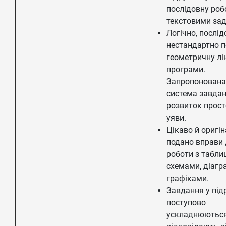
послідовну роб
текстовими за
Логічно, послід
нестандартно 
геометричну лі
програми.
Запропонована
система завдан
розвиток прост
уяви.
Цікаво й оригі
подано вправи
роботи з табли
схемами, діагр
графіками.
Завдання у під
поступово
ускладнюються