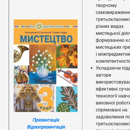
творчому
самовираженн
третьокласникі
різних видах
мистецької діял
формуванню кл
мистецьких пр
і міжпредметни
компетентносте
Укладаючи під
автори
використовува
ефективні суча
технології навч
виховної робот
спрямовані на
задоволення п
Презентація
третьокласникі
Відеопрезентація