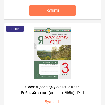
Купити
eBook
eBook Я досліджую світ. 3 клас.
Робочий зошит.(до підр. Бібік) НУШ
Будна Н.