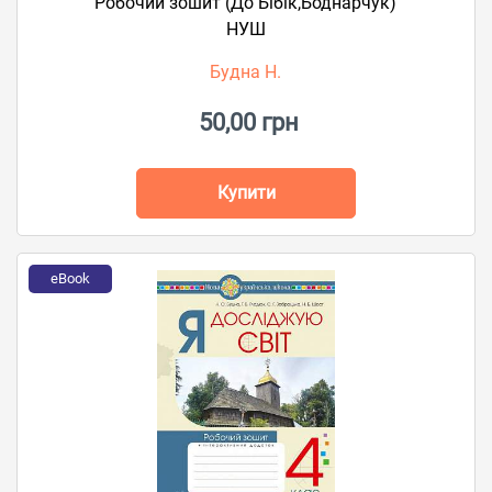
Робочий зошит (До Бібік,Боднарчук)
НУШ
Будна Н.
50,00 грн
Купити
eBook