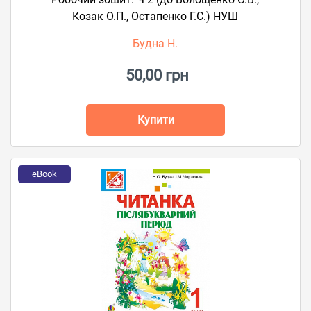
Козак О.П., Остапенко Г.С.) НУШ
Будна Н.
50,00 грн
Купити
eBook