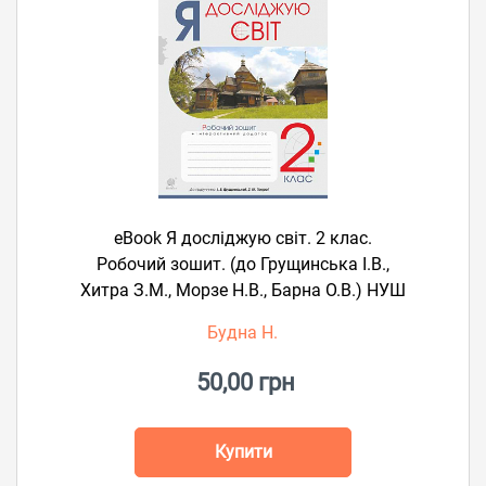
eBook Я досліджую світ. 2 клас.
Робочий зошит. (до Грущинська І.В.,
Хитра З.М., Морзе Н.В., Барна О.В.) НУШ
Будна Н.
50,00 грн
Купити