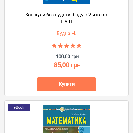
Канікули без нудьги. Я іду в 2-й клас!
НУШ
Будна Н.
100,00 грн
85,00 грн
Купити
eBook