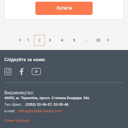
Купити
1
2
3
4
5
...
23
Слідкуйте за нами:
Видавництво:
46002, м. Тернопіль, просп. Степана Бандери, 34а
Тел./факс:
(0352) 52-06-07
,
52-05-48
e-mail:
office@bohdan-books.com
Схема проїзду