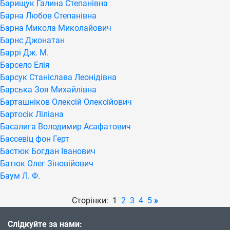
Барищук Галина Степанівна
Барна Любов Степанівна
Барна Микола Миколайович
Барнс Джонатан
Баррі Дж. М.
Барсело Елія
Барсук Станіслава Леонідівна
Барська Зоя Михайлівна
Барташніков Олексій Олексійович
Бартосік Ліліана
Басалига Володимир Асафатович
Бассевіц фон Герт
Бастюк Богдан Іванович
Батюк Олег Зіновійович
Баум Л. Ф.
Сторінки: 1
2
3
4
5
»
Слідкуйте за нами: