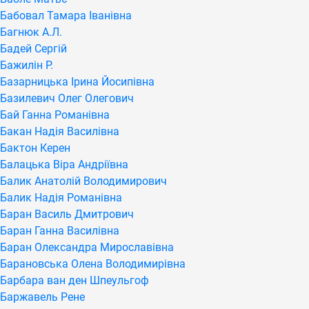
Бабовал Тамара Іванівна
Багнюк А.Л.
Бадей Сергій
Бажилін Р.
Базарницька Ірина Йосипівна
Базилевич Олег Олегович
Бай Ганна Романівна
Бакан Надія Василівна
Бактон Керен
Балацька Віра Андріївна
Балик Анатолій Володимирович
Балик Надія Романівна
Баран Василь Дмитрович
Баран Ганна Василівна
Баран Олександра Мирославівна
Барановська Олена Володимирівна
Барбара ван ден Шпеульгоф
Баржавель Рене