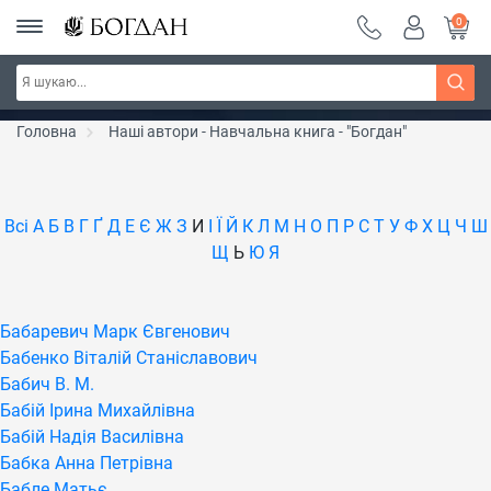
0
РОЗПРОДАЖ ~ 150 грн ~ 200 грн ~ 250 грн ~
Дізнатись більше
300 грн ~ РОЗПРОДАЖ
Головна
Наші автори - Навчальна книга - "Богдан"
Всі
А
Б
В
Г
Ґ
Д
Е
Є
Ж
З
И
І
Ї
Й
К
Л
М
Н
О
П
Р
С
Т
У
Ф
Х
Ц
Ч
Ш
Щ
Ь
Ю
Я
Бабаревич Марк Євгенович
Бабенко Віталій Станіславович
Бабич В. М.
Бабій Ірина Михайлівна
Бабій Надія Василівна
Бабка Анна Петрівна
Бабле Матьє