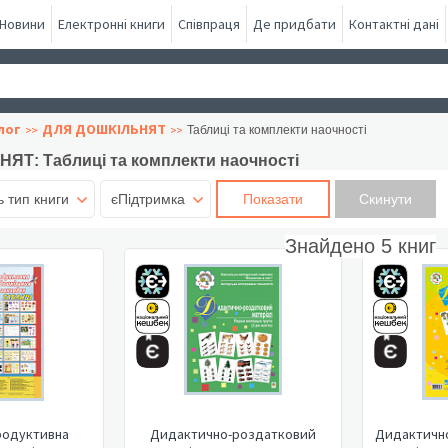
Новини
Електронні книги
Співпраця
Де придбати
Контактні дані
лог
ДЛЯ ДОШКІЛЬНЯТ
Таблиці та комплекти наочності
ЯТ: Таблиці та комплекти наочності
ь тип книги
єПідтримка
Показати
Знайдено
5
книг
родуктивна
Дидактично-роздатковий
Дидактичн