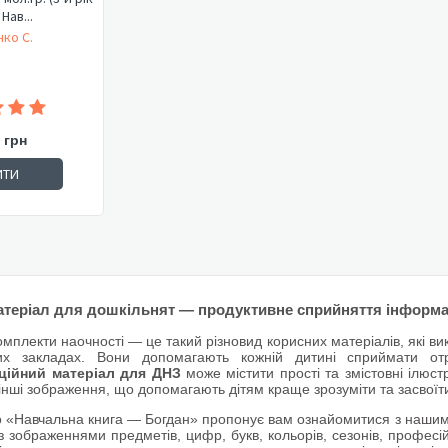
Нав...
ко С.
 грн
ИТИ
атеріал для дошкільнят
— продуктивне сприйняття інформа
комплекти наочності — це такий різновид корисних матеріалів, які
их закладах. Вони допомагають кожній дитині сприймати от
ційний матеріал для ДНЗ
може містити прості та змістовні ілюст
інші зображення, що допомагають дітям краще зрозуміти та засвоїт
 «Навчальна книга — Богдан» пропонує вам ознайомитися з наши
 з зображеннями предметів, цифр, букв, кольорів, сезонів, профес