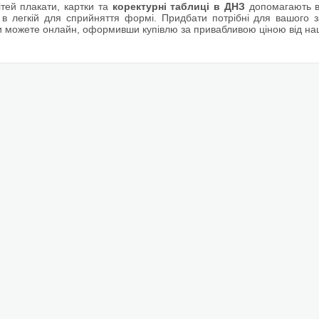
ітей плакати, картки та
коректурні таблиці в ДНЗ
допомагають в
в легкій для сприйняття формі. Придбати потрібні для вашого 
и можете онлайн, оформивши купівлю за привабливою ціною від на