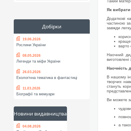
Такий матері
Як вибрати
Додаткові к
частиною за
Добірки
завжди легк
корисн
19.06.2026
краще 
Рослини України
варто 
Наочний дид
08.05.2026
виготовлені 
Легенди та міфи України
Наочність 
26.03.2026
В нашому ін
Екологічна тематика в фантастиці
творчих нав
стануть кор
11.03.2026
представлені
Біографії та мемуари
Ви можете з
чудов
Новини видавництва
повноц
а тако
04.08.2026