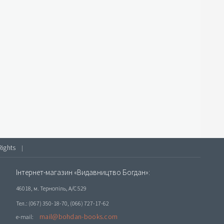
Rights
|
Інтернет-магазин «Видавництво Богдан»:
46018, м. Тернопіль, А/С 529
Тел.: (067) 350-18-70, (066) 727-17-62
mail@bohdan-books.com
e-mail: