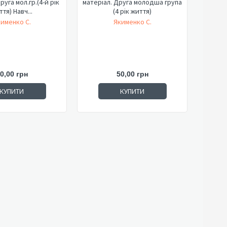
руга мол.гр.(4-й рік
матеріал. Друга молодша група
тя) Навч...
(4 рік життя)
именко С.
Якименко С.
0,00 грн
50,00 грн
КУПИТИ
КУПИТИ