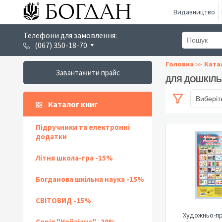
Видавництво
Телефони для замовлення:
(067) 350-18-70
Головна
Ката
Завантажити прайс
ДЛЯ ДОШКІЛЬН
Виберіт
Каталог книг
Підручники та електронні
додатки
Літня школа-гра -15%
Богданова шкільна наука -15%
СВІТОВИД -15%
Художньо-п
Серія "Чейзіана" -20%