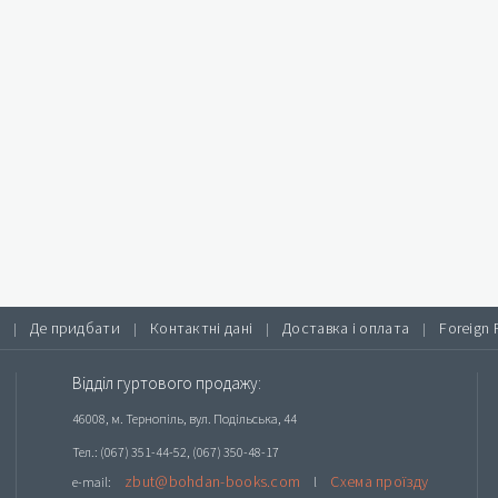
Де придбати
Контактні дані
Доставка і оплата
Foreign 
|
|
|
|
Відділ гуртового продажу:
46008, м. Тернопіль, вул. Подільська, 44
Тел.: (067) 351-44-52, (067) 350-48-17
zbut@bohdan-books.com
Схема проїзду
e-mail:
l