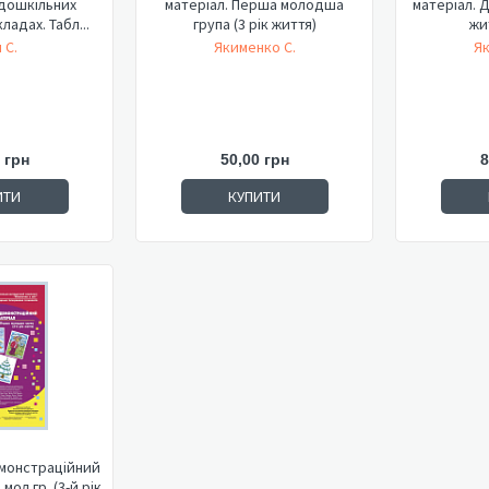
 дошкільних
матеріал. Перша молодша
матеріал. Д
ладах. Табл...
група (3 рік життя)
жит
 С.
Якименко С.
Як
 грн
50,00 грн
8
ИТИ
КУПИТИ
монстраційний
мол.гр. (3-й рік