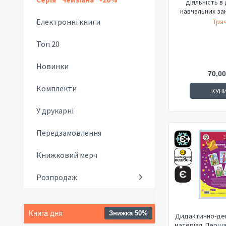
діяльність в
навчальних зак
Електронні книги
Трач
Топ 20
Новинки
70,00
Комплекти
КУП
У друкарні
Передзамовлення
Книжковий мерч
Розпродаж
Книга дня
Знижка 50%
Дидактично-де
матеріал. Перша 