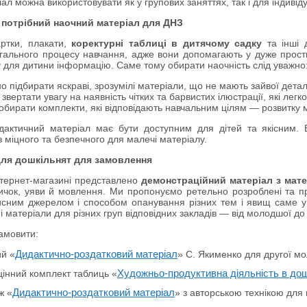
ал можна використовувати як у групових заняттях, так і для індивід
 потрібний
наочний матеріал для ДНЗ
артки, плакати,
коректурні таблиці в дитячому садку
та інші
гального процесу навчання, адже вони допомагають у дуже прости
у для дитини інформацію. Саме тому обирати наочність слід уважно
о підбирати яскраві, зрозумілі матеріали, що не мають зайвої деталі
звертати увагу на наявність чітких та барвистих ілюстрації, які лег
обирати комплекти, які відповідають навчальним цілям — розвитку мо
актичний матеріал має бути доступним для дітей та якісним. 
з міцного та безпечного для малечі матеріалу.
для дошкільнят для замовлення
тернет-магазині представлено
демонстраційний матеріал з мат
ичок, уяви й мовлення. Ми пропонуємо ретельно розроблені та про
исним джерелом і способом опанування різних тем і явищ саме у
 матеріали для різних груп відповідних закладів — від молодшої до
амовити:
ий «
Дидактично-роздатковий матеріал
» С. Якименко для другої мо
інний комплект таблиць «
Художньо-продуктивна діяльність в до
ж «
Дидактично-роздатковий матеріал
» з авторською технікою для 