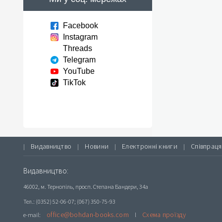
Facebook
Instagram
Threads
Telegram
YouTube
TikTok
Видавництво
Новини
Електронні книги
Співпраця
|
|
|
|
Видавництво:
46002, м. Тернопіль, просп. Степана Бандери, 34а
Тел.: (0352) 52-06-07; (067) 350-75-93
office@bohdan-books.com
Схема проїзду
e-mail:
l