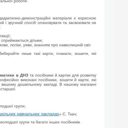
уальної роботи.
 дидактично-демонстраційні матеріали є корисною
й і зручний спосіб опановувати та засвоювати не
:
зації;
ко сприймаються дітьми;
ви, логіки, уяви, знанням про навколишній світ.
Вибирайте лише такі карти,
плакати, зошити, які
ематики в ДНЗ
та посібники й картки для розвитку
фесійно виконані посібники, зошити й карти, які
 вашому дошкільному закладі. В нашому магазині
 старшої.
лодшої групи;
шкільних навчальних закладах
» С. Ткач;
молодшої групи та багато інших посібників.