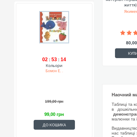
життя) 
Якимен
80,00
КУП
02
:
53
:
13
Кольори
Бомон Е. .
Наочний м
199,00 грн
Таблиці та 
в дошкільн
99,00 грн
демонстра
малюнки та 
ДО КОШИКА
Видавництво
нас таблиці