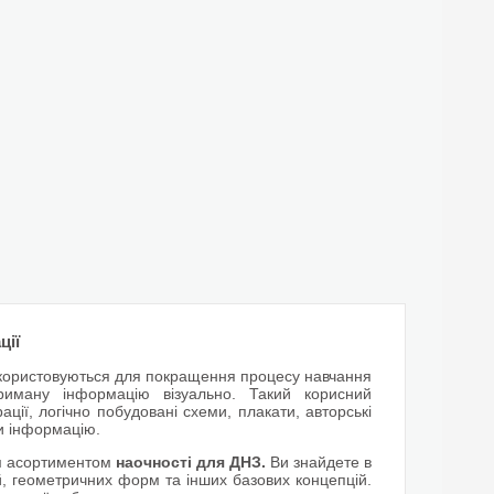
ції
 використовуються для покращення процесу навчання
риману інформацію візуально. Такий корисний
рації, логічно побудовані схеми, плакати, авторські
и інформацію.
м асортиментом
наочності для ДНЗ.
Ви знайдете в
ій, геометричних форм та інших базових концепцій.