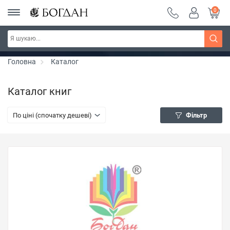
0
Серія "Чейзіана" ~ знижка 20%
Дізнатись більше
Головна
Каталог
Каталог книг
По ціні (спочатку дешеві)
Фільтр