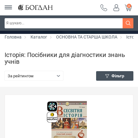
0
Серія "Чейзіана" ~ знижка 20%
Дізнатись більше
Головна
Каталог
ОСНОВНА ТА СТАРША ШКОЛА
Істор
Історія: Посібники для діагностики знань
учнів
За рейтингом
Фільтр