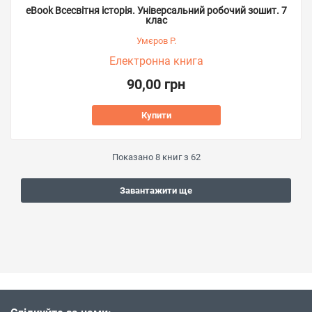
eBook Всесвітня історія. Універсальний робочий зошит. 7
клас
Умєров Р.
Електронна книга
90,00 грн
Купити
Показано
8
книг з
62
Завантажити ще