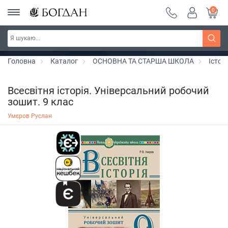
0
Серія "Чейзіана" ~ знижка 20%
Дізнатись більше
Головна
Каталог
ОСНОВНА ТА СТАРША ШКОЛА
Істор
Всесвітня історія. Універсальний робочий
зошит. 9 клас
Умєров Руслан