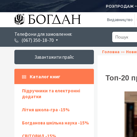
РОЗПРОДАЖ ~ 1
Видавництво
Телефони для замовлення:
(067) 350-18-70
Головна
Нови
Завантажити прайс
Каталог книг
Топ-20 
Підручники та електронні
додатки
Літня школа-гра -15%
Богданова шкільна наука -15%
СВІТОВИД -15%