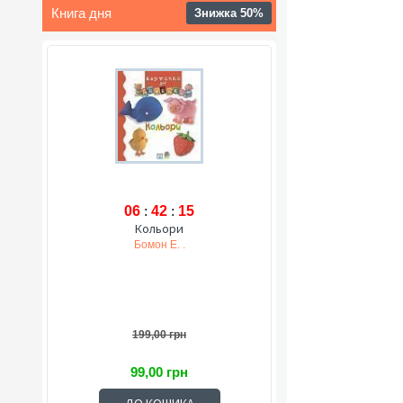
Книга дня
Знижка 50%
06
:
42
:
14
Кольори
Бомон Е. .
199,00 грн
99,00 грн