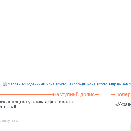
Наступний допис
Попер
видавництва у рамках фестивалю
«Украї
ст – VII
списку новин