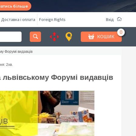
натись більше
Доставка і оплата
Foreign Rights
Вхід
КОШИК
му Форумі видавців
ня: 2
хв.
а львівському Форумі видавців