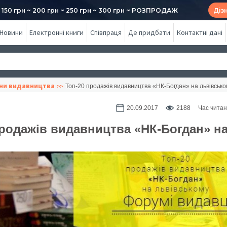
50 грн ~ 200 грн ~ 250 грн ~ 300 грн ~ РОЗПРОДАЖ
Діз
Новини
Електронні книги
Співпраця
Де придбати
Контактні дані
ни видавництва
Топ-20 продажів видавництва «НК-Богдан» на львівсько
20.09.2017
2188
Час читан
продажів видавництва «НК-Богдан» н