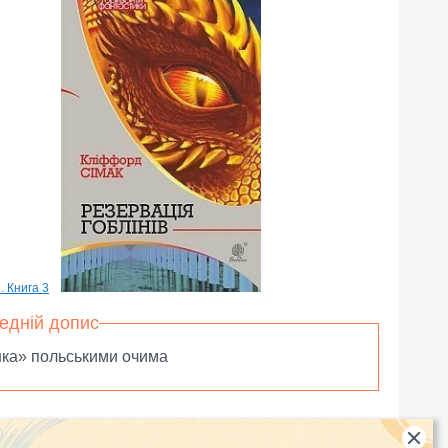
едній допис
нка» польськими очима