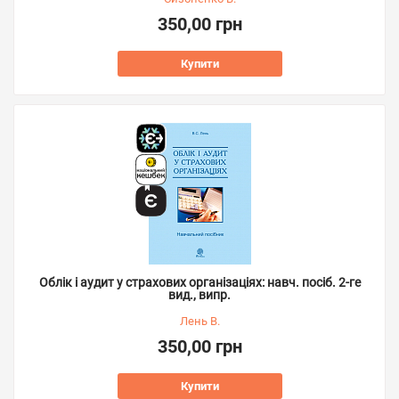
350,00 грн
Купити
Облік і аудит у страхових організаціях: навч. посіб. 2-ге
вид., випр.
Лень В.
350,00 грн
Купити