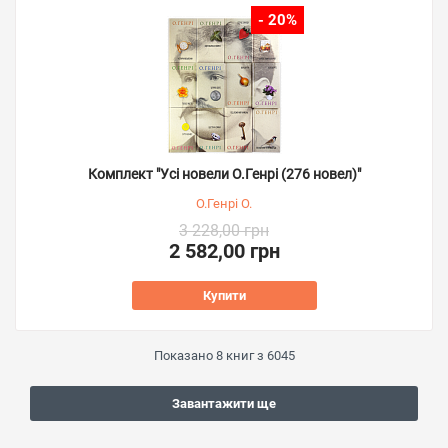
- 20%
Комплект "Усі новели О.Генрі (276 новел)"
О.Генрі О.
3 228,00 грн
2 582,00 грн
Купити
Показано
8
книг з
6045
Завантажити ще