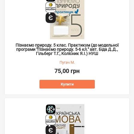
Пізнаємо природу. 5 клас. Практикум (до модельної
програми "Пізнаємо природу. 5-6 кл." авт. Біда Д.Д.,
Гільберг Т.Г., Колісник Я.І.) НУШ
Пугач М.
75,00 грн
Купити