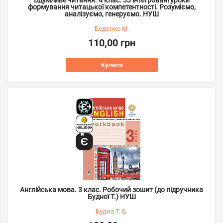
Вдумливе читання. 4 клас. 33 інтегровані уроки
формування читацької компетентності. Розуміємо,
аналізуємо, генеруємо. НУШ
Беденко М.
110,00 грн
Купити
Англійська мова. 3 клас. Робочий зошит (до підручника
Будної Т.) НУШ
Будна Т. Б.