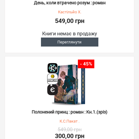
День, коли втрачено розум : роман
Кастільйо Х.
549,00 грн
Книги немає в продажу
Переглянути
- 45%
Полонений принц : роман : Кн.1.(зріз)
К.С.Пакат .
549,00 грн
300,00 грн