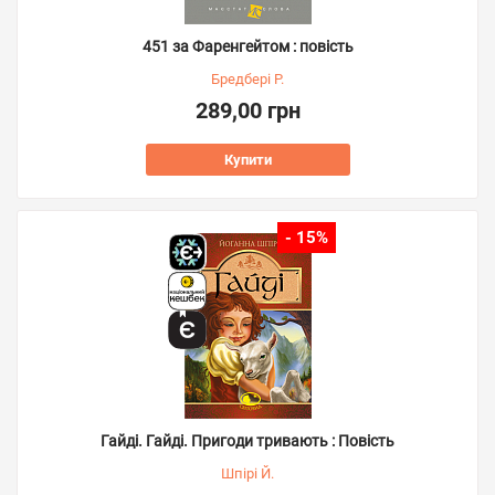
451 за Фаренгейтом : повість
Бредбері Р.
289,00 грн
Купити
- 15%
Гайді. Гайді. Пригоди тривають : Повість
Шпірі Й.