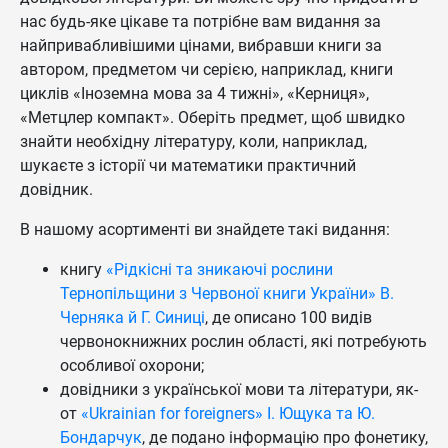
нас будь-яке цікаве та потрібне вам видання за
найпривабливішими цінами, вибравши книги за
автором, предметом чи серією, наприклад, книги
циклів «Іноземна мова за 4 тижні», «Керниця»,
«Метцлер компакт». Оберіть предмет, щоб швидко
знайти необхідну літературу, коли, наприклад,
шукаєте з історії чи математики практичний
довідник.
В нашому асортименті ви знайдете такі видання:
книгу
«Рідкісні та зникаючі рослини
Тернопільщини з Червоної книги України» В.
Черняка й Г. Синиці
, де описано 100 видів
червонокнижних рослин області, які потребують
особливої охорони;
довідники з української мови та літератури, як-
от
«Ukrainian for foreigners» І. Ющука та Ю.
Бондарчук
, де подано інформацію про фонетику,