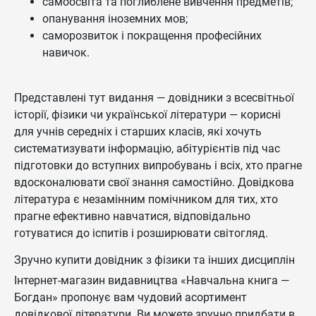
самоосвіта та поглиблене вивчення предметів;
опанування іноземних мов;
саморозвиток і покращення професійних
навичок.
Представлені тут видання — довідники з всесвітньої
історії, фізики чи української літератури — корисні
для учнів середніх і старших класів, які хочуть
систематизувати інформацію, абітурієнтів під час
підготовки до вступних випробувань і всіх, хто прагне
вдосконалювати свої знання самостійно. Довідкова
література є незамінним помічником для тих, хто
прагне ефективно навчатися, відповідально
готуватися до іспитів і розширювати світогляд.
Зручно купити довідник з фізики та інших дисциплін
Інтернет-магазин видавництва «Навчальна книга —
Богдан» пропонує вам чудовий асортимент
довідкової літератури. Ви можете зручно придбати в