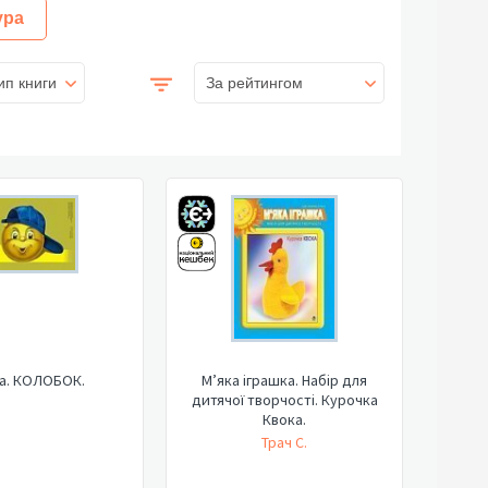
ура
ип книги
За рейтингом
а. КОЛОБОК.
М’яка іграшка. Набір для
дитячої творчості. Курочка
Квока.
Трач С.