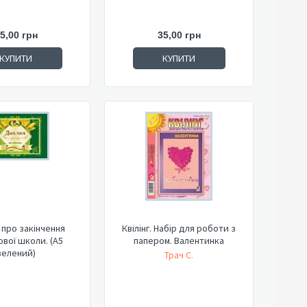
5,00 грн
35,00 грн
КУПИТИ
КУПИТИ
про закінчення
Квілінг. Набір для роботи з
вої школи. (А5
папером. Валентинка
зелений)
Трач С.