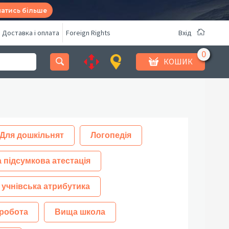
натись більше
Доставка і оплата
Foreign Rights
Вхід
КОШИК
Для дошкільнят
Логопедія
 підсумкова атестація
 учнівська атрибутика
робота
Вища школа