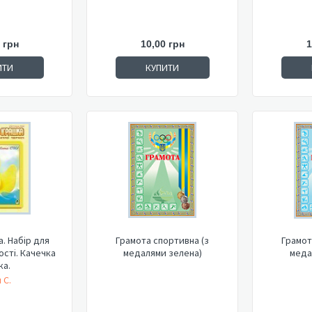
 грн
10,00 грн
1
ИТИ
КУПИТИ
а. Набір для
Грамота спортивна (з
Грамот
ості. Качечка
медалями зелена)
меда
ка.
 С.