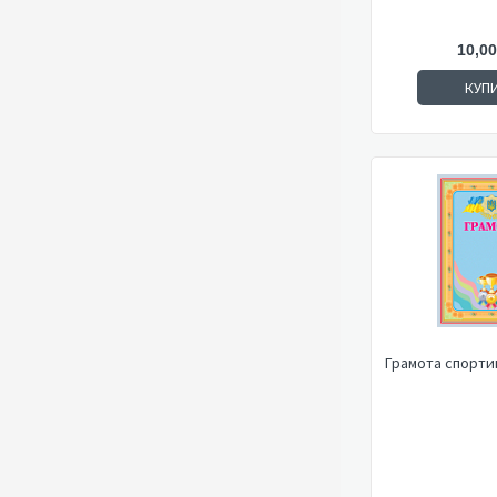
10,00
КУП
Грамота спортив