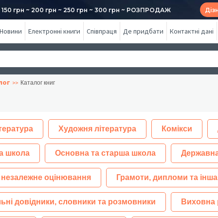
50 грн ~ 200 грн ~ 250 грн ~ 300 грн ~ РОЗПРОДАЖ
Діз
Новини
Електронні книги
Співпраця
Де придбати
Контактні дані
лог
Каталог книг
тература
Художня література
Комікси
а школа
Основна та старша школа
Державна
 незалежне оцінювання
Грамоти, дипломи та інша
ьні довідники, словники та розмовники
Виховна 