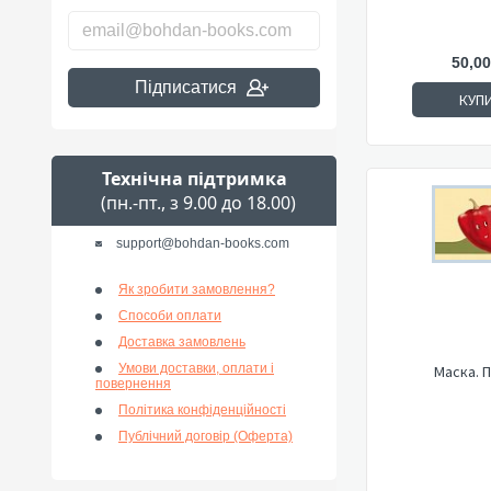
50,00
Підписатися
КУП
Технічна підтримка
(пн.-пт., з 9.00 до 18.00)
support@bohdan-books.com
Як зробити замовлення?
Способи оплати
Доставка замовлень
Умови доставки, оплати і
Маска. 
повернення
Політика конфіденційності
Публічний договір (Оферта)