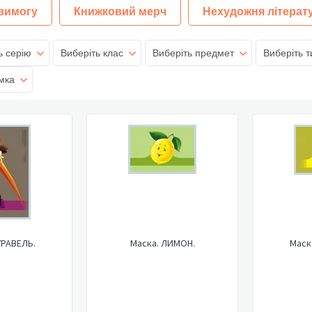
 вимогу
Книжковий мерч
Нехудожня літерат
ь серію
Виберіть клас
Виберіть предмет
Виберіть т
мка
УРАВЕЛЬ.
Маска. ЛИМОН.
Маск