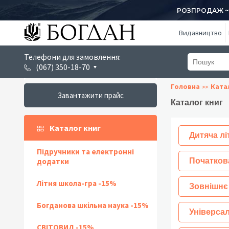
РОЗПРОДАЖ ~ 1
Видавництво
Телефони для замовлення:
(067) 350-18-70
Головна
Ката
Завантажити прайс
Каталог книг
Каталог книг
Дитяча лі
Підручники та електронні
додатки
Початков
Літня школа-гра -15%
Зовнішнє
Богданова шкільна наука -15%
Універсал
СВІТОВИД -15%