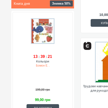
Книга дня
Знижка 50%
10,00
КУП
13
:
39
:
20
Кольори
Бомон Е. .
Трудове навчання
199,00 грн
для рукоділ
99,00 грн