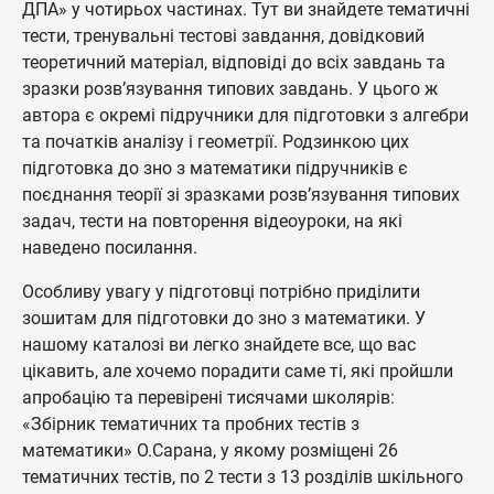
ДПА» у чотирьох частинах. Тут ви знайдете тематичні
тести, тренувальні тестові завдання, довідковий
теоретичний матеріал, відповіді до всіх завдань та
зразки розв’язування типових завдань. У цього ж
автора є окремі підручники для підготовки з алгебри
та початків аналізу і геометрії. Родзинкою цих
підготовка до зно з математики підручників є
поєднання теорії зі зразками розв’язування типових
задач, тести на повторення відеоуроки, на які
наведено посилання.
Особливу увагу у підготовці потрібно приділити
зошитам для підготовки до зно з математики. У
нашому каталозі ви легко знайдете все, що вас
цікавить, але хочемо порадити саме ті, які пройшли
апробацію та перевірені тисячами школярів:
«Збірник тематичних та пробних тестів з
математики» О.Сарана, у якому розміщені 26
тематичних тестів, по 2 тести з 13 розділів шкільного