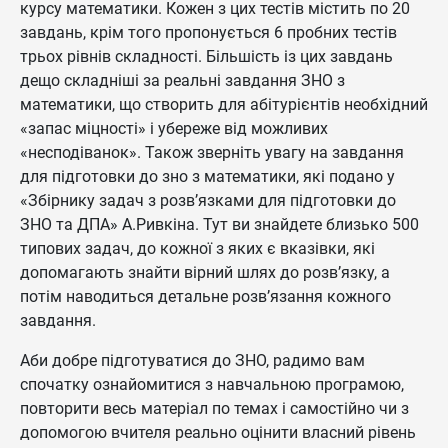
курсу математики. Кожен з цих тестів містить по 20
завдань, крім того пропонується 6 пробних тестів
трьох рівнів складності. Більшість із цих завдань
дещо складніші за реальні завдання ЗНО з
математики, що створить для абітурієнтів необхідний
«запас міцності» і убереже від можливих
«несподіванок». Також зверніть увагу на завдання
для підготовки до зно з математики, які подано у
«Збірнику задач з розв’язками для підготовки до
ЗНО та ДПА» А.Ривкіна. Тут ви знайдете близько 500
типових задач, до кожної з яких є вказівки, які
допомагають знайти вірний шлях до розв’язку, а
потім наводиться детальне розв’язання кожного
завдання.
Аби добре підготуватися до ЗНО, радимо вам
спочатку ознайомитися з навчальною програмою,
повторити весь матеріал по темах і самостійно чи з
допомогою вчителя реально оцінити власний рівень