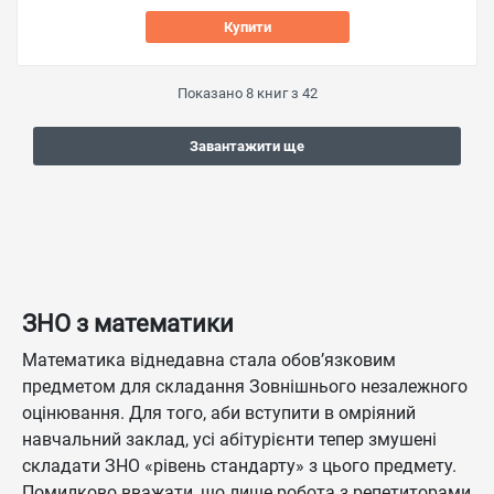
Купити
Показано
8
книг з
42
Завантажити ще
ЗНО з математики
Математика віднедавна стала обов’язковим
предметом для складання Зовнішнього незалежного
оцінювання. Для того, аби вступити в омріяний
навчальний заклад, усі абітурієнти тепер змушені
складати ЗНО «рівень стандарту» з цього предмету.
Помилково вважати, що лише робота з репетиторами