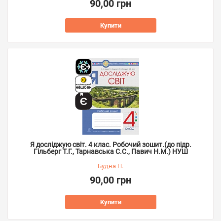
90,00 грн
Купити
Я досліджую світ. 4 клас. Робочий зошит.(до підр.
Гільберг Т.Г., Тарнавська С.С., Павич Н.М.) НУШ
Будна Н.
90,00 грн
Купити