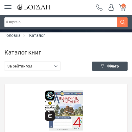
0
Серія "Чейзіана" ~ знижка 20%
Дізнатись більше
Головна
Каталог
Каталог книг
За рейтингом
Фільтр