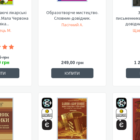
каючі лікарські
Образотворче мистецтво.
З
и.Мала Червона
Словник-довідник.
письменник
іка...
довідник
Пасічний А.
ець М.
Щав
0 грн
0 грн
249,00 грн
1 
ИТИ
КУПИТИ