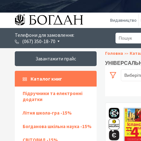
Видавництво
Телефони для замовлення:
(067) 350-18-70
Головна
Ката
Завантажити прайс
УНІВЕРСАЛЬН
Виберіт
Каталог книг
Підручники та електронні
додатки
Літня школа-гра -15%
Богданова шкільна наука -15%
СВІТОВИД -15%