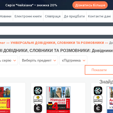
Серія "Чейзіана" ~ знижка 20%
Дізнатись більше
Новини
Електронні книги
Співпраця
Де придбати
Контактні дані
лог
УНІВЕРСАЛЬНІ ДОВІДНИКИ, СЛОВНИКИ ТА РОЗМОВНИКИ
До
І ДОВІДНИКИ, СЛОВНИКИ ТА РОЗМОВНИКИ: Довідники
ь серію
Виберіть предмет
єПідтримка
Показати
Знай