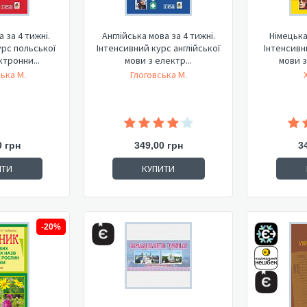
 за 4 тижні.
Англійська мова за 4 тижні.
Німецька
урс польської
Інтенсивний курс англійської
Інтенсивн
ктронни...
мови з електр...
мови з
ька М.
Глоговська М.
0 грн
349,00 грн
3
ИТИ
КУПИТИ
-20%