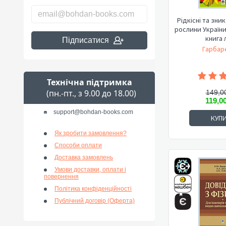
Рідкісні та зни
рослини Україн
книга л
Підписатися
Гарбар
Технічна підтримка
(пн.-пт., з 9.00 до 18.00)
149,0
119,0
support@bohdan-books.com
КУП
Як зробити замовлення?
Способи оплати
Доставка замовлень
Умови доставки, оплати і
повернення
Політика конфіденційності
Публічний договір (Оферта)