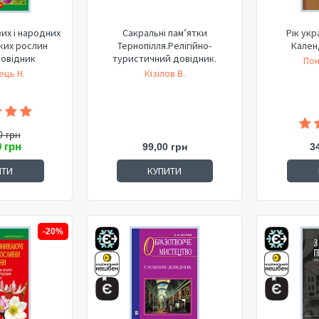
их і народних
Сакральні пам’ятки
Рік укра
ьких рослин
Тернопілля.Релігійно-
Кален
Довідник
туристичний довідник.
Пон
ець Н.
Кізілов В.
0 грн
0 грн
99,00 грн
3
ИТИ
КУПИТИ
-20%