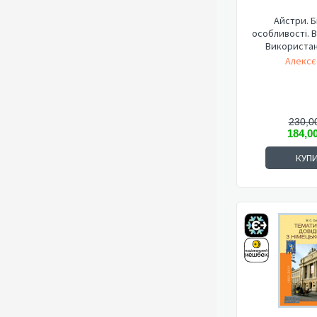
Айстри. Б
особливості. 
Використан
Алексє
230,0
184,0
КУП