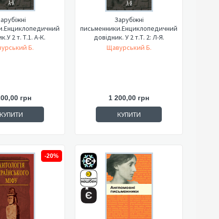
арубіжні
Зарубіжні
и.Енциклопедичний
письменники.Енциклопедичний
.У 2 т. Т.1. А-К.
довідник. У 2 т.Т. 2: Л-Я.
урський Б.
Щавурський Б.
200,00 грн
1 200,00 грн
КУПИТИ
КУПИТИ
-20%