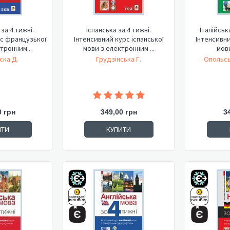
за 4 тижні.
Іспанська за 4 тижні.
Італійськ
рс французької
Інтенсивний курс іспанської
Інтенсивни
тронним...
мови з електронним ...
мови
ска Д.
Грудзінська Г.
Опольсь
0 грн
349,00 грн
3
ИТИ
КУПИТИ