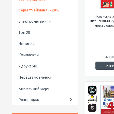
Серія "Чейзіана" -20%
Іспанська з
Електронні книги
Інтенсивний ку
мови з елек
Топ 20
Новинки
Комплекти
349,0
У друкарні
КУП
Передзамовлення
Книжковий мерч
Розпродаж