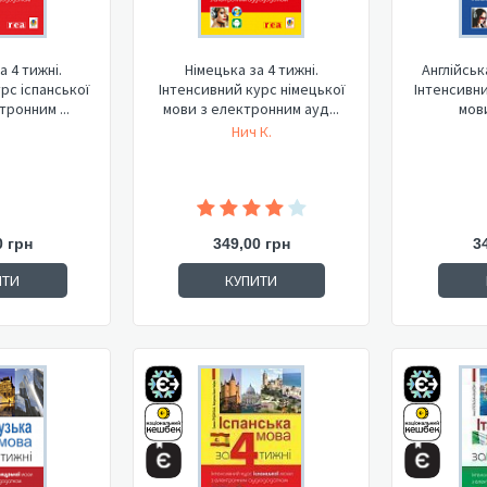
а 4 тижні.
Німецька за 4 тижні.
Англійськ
рс іспанської
Інтенсивний курс німецької
Інтенсивни
тронним ...
мови з електронним ауд...
мови
Нич К.
0 грн
349,00 грн
3
ИТИ
КУПИТИ