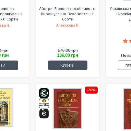
іологічні
Айстри. Біологічні особливості.
Українська 
Вирощування.
Вирощування. Використання.
Ukrainia
ня. Сорти
Сорти
єва Н.
Алексєєва Н.
0 грн
170,00 грн
0 грн
136,00 грн
Нема
ИТИ
КУПИТИ
ПЕ
-20%