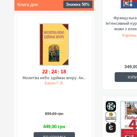
Книга дня
Знижка 50%
Французька 
Інтенсивний ку
мови з елек
Карпінь
349,0
22
:
24
:
17
КУП
Молитва небо здіймає вгору. Ан...
Баран Г. В.
899,00 грн
449,00 грн