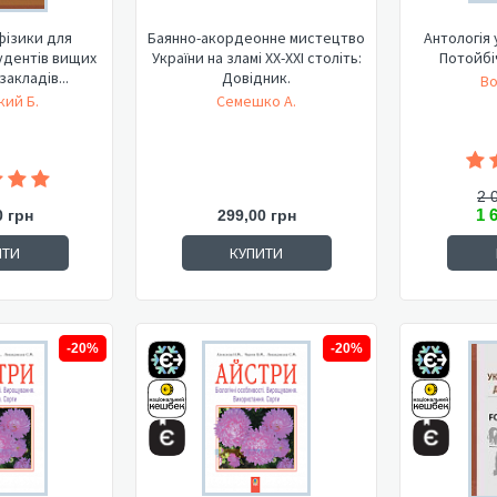
фізики для
Баянно-акордеонне мистецтво
Антологія 
тудентів вищих
України на зламі ХХ-ХХІ століть:
Потойбічч
закладів...
Довідник.
Во
кий Б.
Семешко А.
2 
1 
0 грн
299,00 грн
ИТИ
КУПИТИ
-20%
-20%